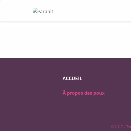
ACCUEIL
À propos des poux
© 2017 - To