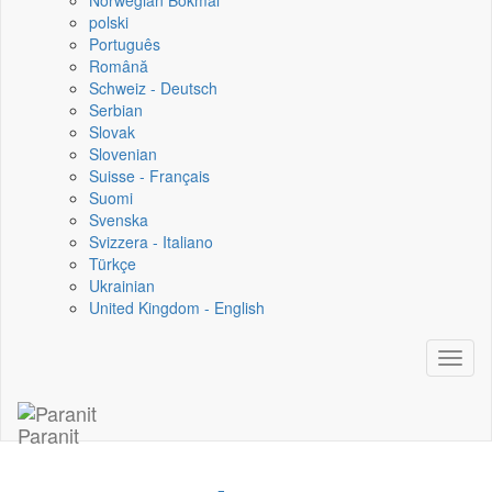
Norwegian Bokmål
polski
Português
Română
Schweiz - Deutsch
Serbian
Slovak
Slovenian
Suisse - Français
Suomi
Svenska
Svizzera - Italiano
Türkçe
Ukrainian
United Kingdom - English
Toggl
naviga
Paranit