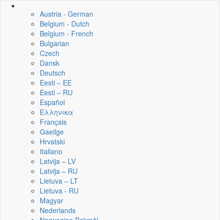
Austria - German
Belgium - Dutch
Belgium - French
Bulgarian
Czech
Dansk
Deutsch
Eesti – EE
Eesti – RU
Español
Ελληνικα
Français
Gaeilge
Hrvatski
Italiano
Latvija – LV
Latvija – RU
Lietuva – LT
Lietuva - RU
Magyar
Nederlands