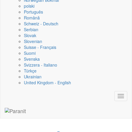
Norwegian Bokmål
polski
Português
Română
Schweiz - Deutsch
Serbian
Slovak
Slovenian
Suisse - Français
Suomi
Svenska
Svizzera - Italiano
Türkçe
Ukrainian
United Kingdom - English
Toggl
naviga