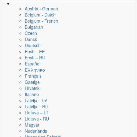
Austria - German
Belgium - Dutch
Belgium - French
Bulgarian
Czech
Dansk
Deutsch
Eesti – EE
Eesti – RU
Español
Ελληνικα
Français
Gaeilge
Hrvatski
Italiano
Latvija – LV
Latvija – RU
Lietuva – LT
Lietuva - RU
Magyar
Nederlands