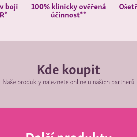
v boji
100% klinicky ověřená
Ošetř
ČR*
účinnost**
Kde koupit
Naše produkty naleznete online u našich partnerů
Další produkty