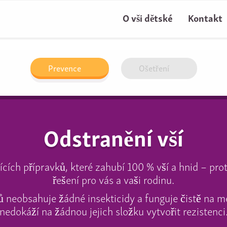
O vši dětské
Kontakt
Prevence
Ošetření
Odstranění vší
jících přípravků, které zahubí 100 % vší a hnid – pro
řešení pro vás a vaši rodinu.
ů neobsahuje žádné insekticidy a funguje čistě na m
nedokáží na žádnou jejich složku vytvořit rezistenci