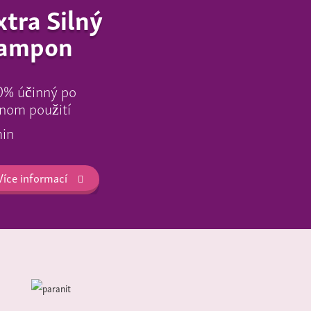
xtra Silný
ampon
0% účinný po
nom použití
min
Více informací