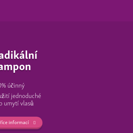
adikální
ampon
0% účinný
žití jednoduché
o umytí vlasů
Více informací