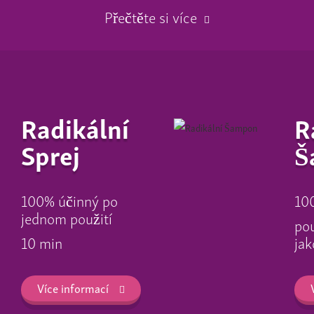
Přečtěte si více
Radikální
R
Sprej
Š
100% účinný po
10
jednom použití
pou
10 min
jak
Více informací