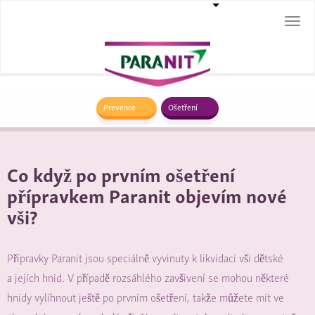
Togg
navi
Prevence
Ošetření
Co když po prvním ošetření
přípravkem Paranit objevím nové
vši?
Přípravky Paranit jsou speciálně vyvinuty k likvidaci vši dětské
a jejích hnid. V případě rozsáhlého zavšivení se mohou některé
hnidy vylíhnout ještě po prvním ošetření, takže můžete mít ve