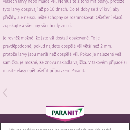
vlasech larvy nebo mladé vši. Nemusíte z toho mít obavy, protože
tyto larvy dospívají až po 10 dnech. Do té doby se živí krví, aby
přežily, ale nejsou ještě schopny se rozmnožovat. Ošetření vlasů
zopakujte a všechny vši i hnidy zmizí.
Je rovněž možné, že jste vši dostali opakovaně. To je
pravděpodobné, pokud najdete dospělé vši větší než 2 mm,
protože larvy jsou menší než dospělé vši. Pokud je nalezená veš
samička, je možné, že znovu nakladla vajíčka. V takovém případě si
musíte vlasy opět ošetřit přípravkem Paranit.
We use cookies to personalize content and ads, provide social