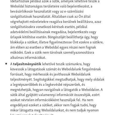
Idetartoznak például azok a sütik, amelyek lehetővé teszik a
Weboldal biztonságos területeire való bejelentkezést, a
bevásárlókosár használatát vagy az e-számlázási
szolgáltatások használatát. Általában csak az Ön által
végrehajtott műveletekre reagálva kerülnek beállításra, azaz
szolgáltatásokra vonatkozó kérések esetén, például
adatvédelmi beállításainak megadása, bejelentkezés vagy
űrlapok kitöltése esetén. Böngészőjét beállíthatja úgy, hogy
blokkolja a sütiket, illetve figyelmeztesse Önt ezekre a sütikre,
ám ebben az esetben a Weboldal egyes részei nem fognak
működni. Ezek a sütik nem tárolnak személyazonosításra
alkalmas információkat.
A
teljesítménysütik
lehetővé teszik számunkra, hogy
kövessük a látogatások számát és Weboldalunk forgalmának
forrásait, hogy mérhessük és javíthassuk Weboldalunk
teljesítményét. Segítségükkel megtudhatjuk, hogy mely oldalak
a legnépszerűbbek és a legkevésbé népszerűek, és
megnézhetjük, hogyan navigálnak a látogatók a Weboldalon. A
sütik által gyűjtött valamennyi információt összesítjük, ezért
azokat névtelen információkként használjuk fel. Ha nem
engedélyezi ezeket a sütiket, akkor nem fogjuk tudni, hogy
mikor látogatta meg Weboldalunkat, és nem tudjuk nyomon
követni annak teljesítményét.