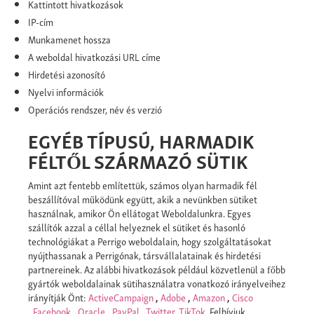
Kattintott hivatkozások
IP-cím
Munkamenet hossza
A weboldal hivatkozási URL címe
Hirdetési azonosító
Nyelvi információk
Operációs rendszer, név és verzió
EGYÉB TÍPUSÚ, HARMADIK
FÉLTŐL SZÁRMAZÓ SÜTIK
Amint azt fentebb említettük, számos olyan harmadik fél
beszállítóval működünk együtt, akik a nevünkben sütiket
használnak, amikor Ön ellátogat Weboldalunkra. Egyes
szállítók azzal a céllal helyeznek el sütiket és hasonló
technológiákat a Perrigo weboldalain, hogy szolgáltatásokat
nyújthassanak a Perrigónak, társvállalatainak és hirdetési
partnereinek. Az alábbi hivatkozások például közvetlenül a főbb
gyártók weboldalainak sütihasználatra vonatkozó irányelveihez
irányítják Önt:
ActiveCampaign
,
Adobe
,
Amazon
,
Cisco
,
Facebook
,
Oracle
,
PayPal
,
Twitter
,
TikTok
. Felhívjuk