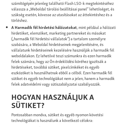
számítógépén jelenleg található Flash LSO-k megtekintéséhez
válassza a „Weboldal tárolási beállításai panel” lehetőséget, és
szükség esetén, kövesse az utasításokat az áttekintéshez és a
törléshez.
A
Harmadik fél hirdetési hálózatokat
, mint például a hálózati
hirdetőket, elemzőket, marketing partnereket és másokat
(„harmadik fél hirdetési vállalatok”) a tartalom személyre
szabására, a Weboldal hirdetéseinek megjelenítésére, és
vállalatunk hirdetéseinek kezelésére használják a harmadik fél
weboldalakon. Ez lehetővé teszi számunkra és ezen harmadik
felek számára, hogy az Ön érdeklődési köréhez igazítsák a
hirdetéseket, továbbá sütiket, pixelcímkéket és egyéb
eszközöket is használhatnak ebből a célból. Ezen harmadik fél
sütiket és egyéb technológiákat nem a jelen, hanem a harmadik
felek adatvédelmi vagy sütiszabályzatai szabályozzák.
HOGYAN HASZNÁLJUK A
SÜTIKET?
Pontosabban mondva, sütiket és egyéb nyomon követési
technológiákat is használunk a következő célokra: