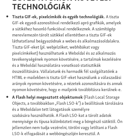
TECHNOLÓGIÁK
Tiszta GIF-ek, pixelcímkék és egyéb technológiák.
A tiszta
GIF-ek egyedi azonosítóval rendelkező apró grafikák, amelyek
a sütikéhez hasonló funkcióval rendelkeznek. A számítógép
merevlemezén tárolt sütikkel ellentétben a tiszta GIF-ek
láthatatlanul beágyazódnak a webes és alkalmazásoldalakra.
Tiszta GIF-eket (pl. webjelzőket, webhibákat vagy
pixelcímkéket) használhatunk a Weboldal és az alkalmazás
tevékenységének nyomon követésére, a tartalmak kezelésére
és a Weboldal használatára vonatkozó statisztikák
összeállítására. Vállalatunk és harmadik fél szolgáltatóink a
HTML e-mailekben is tiszta GIF-eket használunk a válaszadási
arányok nyomon követésére, a nézetek azonosítására és annak
nyomon követésére, hogy e-mailjeink továbbításra kerülnek-e.
A
Flash helyi megosztott objektumok
(Flash Local Storage
Objects, a továbbiakban „Flash LSO-k”) a beállítások tárolására
és a Weboldalon tett látogatások személyre
szabására
használhatók. A Flash LSO-kat a tárolt adatok
mennyisége és típusa különbözteti meg a böngésző sütiktől. Ön
jellemzően nem tudja vezérelni, törölni vagy letiltani a Flash
LSO-k elfogadását a webböngészőjén keresztül. A