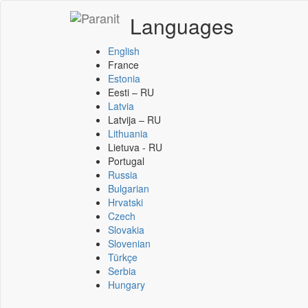
Languages
English
France
Estonia
Eesti – RU
Latvia
Latvija – RU
Lithuania
Lietuva - RU
Portugal
Russia
Bulgarian
Hrvatski
Czech
Slovakia
Slovenian
Türkçe
Serbia
Hungary