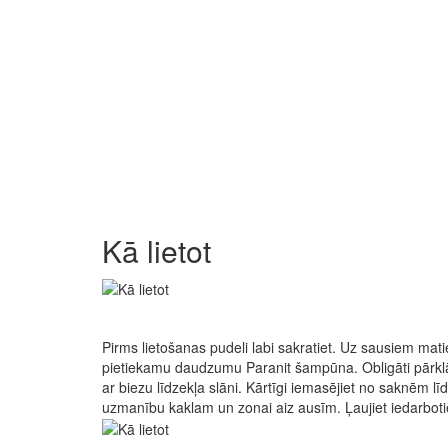
Kā lietot
Pirms lietošanas pudeli labi sakratiet. Uz sausiem mati
pietiekamu daudzumu Paranit šampūna. Obligāti pārklā
ar biezu līdzekļa slāni. Kārtīgi iemasējiet no saknēm lī
uzmanību kaklam un zonai aiz ausīm. Ļaujiet iedarboti