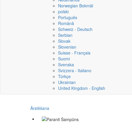
Norwegian Bokmål
polski
Português
Română
Schweiz - Deutsch
Serbian
Slovak
Slovenian
Suisse - Français
Suomi
Svenska
Svizzera - Italiano
Türkçe
Ukrainian
United Kingdom - English
Ārstēšana