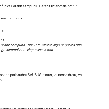
ēģiniet Paranit šampūnu. Paranit uzlabotais pretutu
 izmazgā matus.
enām
ūns!
Paranit šampūna 100% efektivitāte cīņā ar galvas utīm
rūpīgu ķemmēšanu. Nepublicētie dati.
psnas pārbaudiet SAUSUS matus, lai noskaidrotu, vai
s.
ķemmējiet matus ar Paranit pretutu ķemmi, lai