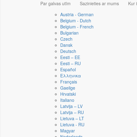
Par galvas utīm
Sazinieties ar mums
Kur 
Austria - German
Belgium - Dutch
Belgium - French
Bulgarian
Czech
Dansk
Deutsch
Eesti – EE
Eesti – RU
Español
Ελληνικα
Français
Gaeilge
Hrvatski
Italiano
Latvija – LV
Latvija – RU
Lietuva – LT
Lietuva - RU
Magyar
Nederlands