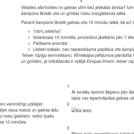
Vēlaties atbrīvoties no galvas utīm bez jebkāda stresa? Izm
šampūns likvidē utis un gnīdas matu mazgāšanas laikā.
Paranit šampūns likvidē galvas utis 10 minūšu laikā, kā arī
100% efektīvs*
Iedarbojas 10 minūtēs, procedūra jāatkārto pēc 7 di
Patīkams aromāts
Lieliski izskalo, nav nepieciešams papildus cits šamp
*Ietver rūpīgu ķemmēšanu. Klīniskajos pētījumos pierādīta 
un gnīdām, ja inficēšanās ir vidējā Eiropas līmenī. Ietver 
1
Ar smalku ķemmi šķipsnu pēc šķi
tajos nav ieperinājušas galvas uti
em vienmērīgi uzklājiet
2
jiet visus matus un galvas ādu
dz matu galiņiem, veltot īpašu
es 10 minūtes.
3
Pirms matu mazgāšanas rūpīgi iz