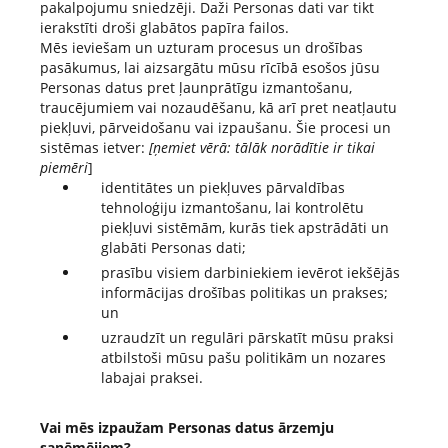
pakalpojumu sniedzēji. Daži Personas dati var tikt
ierakstīti droši glabātos papīra failos.
Mēs ieviešam un uzturam procesus un drošības
pasākumus, lai aizsargātu mūsu rīcībā esošos jūsu
Personas datus pret ļaunprātīgu izmantošanu,
traucējumiem vai nozaudēšanu, kā arī pret neatļautu
piekļuvi, pārveidošanu vai izpaušanu. Šie procesi un
sistēmas ietver:
[ņemiet vērā: tālāk norādītie ir tikai
piemēri
]
identitātes un piekļuves pārvaldības
tehnoloģiju izmantošanu, lai kontrolētu
piekļuvi sistēmām, kurās tiek apstrādāti un
glabāti Personas dati;
prasību visiem darbiniekiem ievērot iekšējās
informācijas drošības politikas un prakses;
un
uzraudzīt un regulāri pārskatīt mūsu praksi
atbilstoši mūsu pašu politikām un nozares
labajai praksei.
Vai mēs izpaužam Personas datus ārzemju
saņēmējiem?