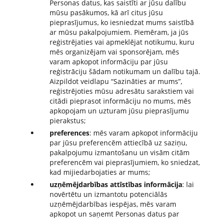
Personas datus, kas saistīti ar jūsu dalību
mūsu pasākumos, kā arī citus jūsu
pieprasījumus, ko iesniedzat mums saistībā
ar mūsu pakalpojumiem. Piemēram, ja jūs
reģistrējaties vai apmeklējat notikumu, kuru
mēs organizējam vai sponsorējam, mēs
varam apkopot informāciju par jūsu
reģistrāciju šādam notikumam un dalību tajā.
Aizpildot veidlapu “Sazināties ar mums”,
reģistrējoties mūsu adresātu sarakstiem vai
citādi pieprasot informāciju no mums, mēs
apkopojam un uzturam jūsu pieprasījumu
pierakstus;
preferences
: mēs varam apkopot informāciju
par jūsu preferencēm attiecībā uz saziņu,
pakalpojumu izmantošanu un visām citām
preferencēm vai pieprasījumiem, ko sniedzat,
kad mijiedarbojaties ar mums;
uzņēmējdarbības attīstības informācija
: lai
novērtētu un izmantotu potenciālās
uzņēmējdarbības iespējas, mēs varam
apkopot un saņemt Personas datus par