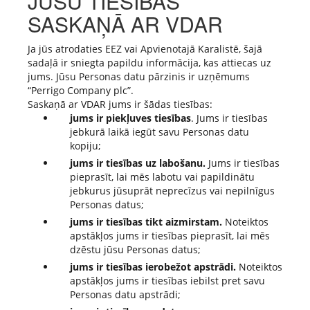
JŪSU TIESĪBAS
SASKAŅĀ AR VDAR
Ja jūs atrodaties EEZ vai Apvienotajā Karalistē, šajā
sadaļā ir sniegta papildu informācija, kas attiecas uz
jums. Jūsu Personas datu pārzinis ir uzņēmums
“Perrigo Company plc”.
Saskaņā ar VDAR jums ir šādas tiesības:
jums ir piekļuves tiesības
. Jums ir tiesības
jebkurā laikā iegūt savu Personas datu
kopiju;
jums ir tiesības uz labošanu.
Jums ir tiesības
pieprasīt, lai mēs labotu vai papildinātu
jebkurus jūsuprāt neprecīzus vai nepilnīgus
Personas datus;
jums ir tiesības tikt aizmirstam.
Noteiktos
apstākļos jums ir tiesības pieprasīt, lai mēs
dzēstu jūsu Personas datus;
jums ir tiesības ierobežot apstrādi.
Noteiktos
apstākļos jums ir tiesības iebilst pret savu
Personas datu apstrādi;