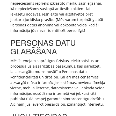
nepieciešams iepriekš izklāstīto mērķu sasniegšanai,
kā nepieciešams saskaņā ar tiesību aktiem, lai
iekasētu nodevas, iesniegtu vai aizstāvētos pret
jebkuru juridisku prasību [Mēs varam turpināt glabāt
Personas datus anonīmā vai apkopotā veidā, kad šī
informācija jūs nevar identificēt personīgi.]
PERSONAS DATU
GLABĀŠANA
Mēs īstenojam saprātīgus fiziskus, elektroniskus un
procesuālus aizsardzības pasākumus, kas paredzēti,
lai aizsargātu mums nosūtīto Personas datu
konfidencialitāti un drošību. Lai arī mēs cenšamies
aizsargāt mūsu informācijas sistēmas, neviena tīmekļa
vietne, mobilā lietotne, datorsistēma vai jebkāda veida
informācijas nosūtīšana internetā vai jebkurā citā
publiskā tīklā nespēj garantēt simtprocentīgu drošību.
Aicinām jūs ievērot piesardzību, izmantojot internetu.