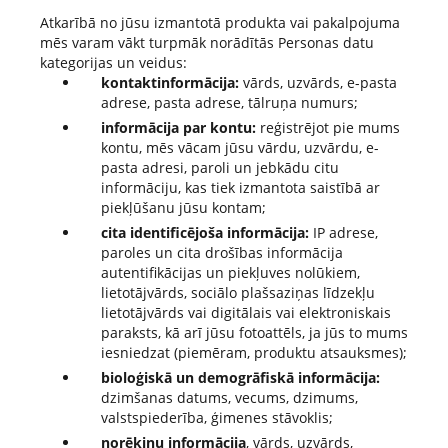
Atkarībā no jūsu izmantotā produkta vai pakalpojuma
mēs varam vākt turpmāk norādītās Personas datu
kategorijas un veidus:
kontaktinformācija:
vārds, uzvārds, e-pasta
adrese, pasta adrese, tālruņa numurs;
informācija par kontu:
reģistrējot pie mums
kontu, mēs vācam jūsu vārdu, uzvārdu, e-
pasta adresi, paroli un jebkādu citu
informāciju, kas tiek izmantota saistībā ar
piekļūšanu jūsu kontam;
cita identificējoša informācija:
IP adrese,
paroles un cita drošības informācija
autentifikācijas un piekļuves nolūkiem,
lietotājvārds, sociālo plašsaziņas līdzekļu
lietotājvārds vai digitālais vai elektroniskais
paraksts, kā arī jūsu fotoattēls, ja jūs to mums
iesniedzat (piemēram, produktu atsauksmes);
bioloģiskā un demogrāfiskā informācija:
dzimšanas datums, vecums, dzimums,
valstspiederība, ģimenes stāvoklis;
norēķinu informācija
, vārds, uzvārds,