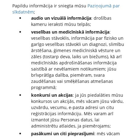
Papildu informācija ir sniegta mūsu
Paziņojumā par
sīkdatnēm
;
audio un vizuālā informācija
: drošības
kameru ieraksti mūsu telpās;
veselības un medicīniskā informācija
:
veselības stāvoklis, informācija par fizisko un
garīgo veselības stāvokli un diagnozi, slimību
ārstēšana, ģimenes medicīniskā vēsture un
zāles (tostarp deva, laiks un biežums), kā arī
medicīniskās apdrošināšanas informācija
saistībā ar nevēlamiem notikumiem; jūsu
brīvprātīga dalība, piemēram, svara
zaudēšanas vai smēķēšanas atmešanas
programmā;
konkursi un akcijas
: ja jūs piedalāties mūsu
konkursos un akcijās, mēs vācam jūsu vārdu,
uzvārdu, vecumu, e-pasta adresi un citu
reģistrācijas informāciju. Mēs varam arī
izmantot jūsu Personas datus, lai
administrētu atlaides, ja piemērojams;
pasākumi un citi pieprasījumi
: mēs vācam