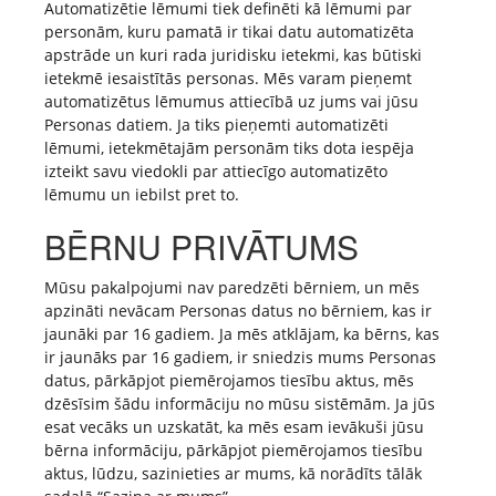
Automatizētie lēmumi tiek definēti kā lēmumi par
personām, kuru pamatā ir tikai datu automatizēta
apstrāde un kuri rada juridisku ietekmi, kas būtiski
ietekmē iesaistītās personas. Mēs varam pieņemt
automatizētus lēmumus attiecībā uz jums vai jūsu
Personas datiem. Ja tiks pieņemti automatizēti
lēmumi, ietekmētajām personām tiks dota iespēja
izteikt savu viedokli par attiecīgo automatizēto
lēmumu un iebilst pret to.
BĒRNU PRIVĀTUMS
Mūsu pakalpojumi nav paredzēti bērniem, un mēs
apzināti nevācam Personas datus no bērniem, kas ir
jaunāki par 16 gadiem. Ja mēs atklājam, ka bērns, kas
ir jaunāks par 16 gadiem, ir sniedzis mums Personas
datus, pārkāpjot piemērojamos tiesību aktus, mēs
dzēsīsim šādu informāciju no mūsu sistēmām. Ja jūs
esat vecāks un uzskatāt, ka mēs esam ievākuši jūsu
bērna informāciju, pārkāpjot piemērojamos tiesību
aktus, lūdzu, sazinieties ar mums, kā norādīts tālāk