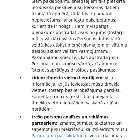
Šiem pakalpojumu sniedzējiem tiks piešķirta
ierobežota piekļuve jūsu Personas datiem
tikai tādā apmērā, kādā tas ir pamatoti
nepieciešams, lai sniegtu pakalpojumus,
kuriem tie ir nolīgti. Tiem ir vispārīgs
pienākums apstrādāt visus no jums (tostarp
mūsu vārdā) ievāktos Personas datus tādā
veidā, kas atbilst piemērojamajiem privātuma
tiesību aktiem vai šim Paziņojumam.
Pakalpojumu sniedzēji, kas apstrādā jūsu
Personas datus mūsu vārdā, arī apņemas
īstenot saprātīgus drošības pasākumus;
citiem tīmekļa vietņu lietotājiem:
visa
informācija, ko jūs ievietojat mūsu tīmekļa
vietnēs, tostarp bez ierobežojuma pārskati,
komentāri un cits teksts, būs pieejams
tīmekļa vietņu lietotājiem saskaņā ar jūsu
norādēm;
trešo personu analīzes un reklāmas
partneriem:
izmantojot mūsu sīkdatnes un
saņemot jūsu piekrišanu, kā izskaidrots mūsu
Paziņojumā par sīkdatnēm
, veicot darbības