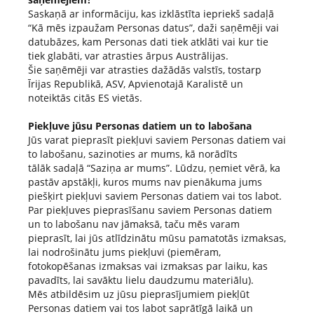
Saskaņā ar informāciju, kas izklāstīta iepriekš sadaļā
“Kā mēs izpaužam Personas datus”, daži saņēmēji vai
datubāzes, kam Personas dati tiek atklāti vai kur tie
tiek glabāti, var atrasties ārpus Austrālijas.
Šie saņēmēji var atrasties dažādās valstīs, tostarp
Īrijas Republikā, ASV, Apvienotajā Karalistē un
noteiktās citās ES vietās.
Piekļuve jūsu Personas datiem un to labošana
Jūs varat pieprasīt piekļuvi saviem Personas datiem vai
to labošanu, sazinoties ar mums, kā norādīts
tālāk sadaļā “Saziņa ar mums”. Lūdzu, ņemiet vērā, ka
pastāv apstākļi, kuros mums nav pienākuma jums
piešķirt piekļuvi saviem Personas datiem vai tos labot.
Par piekļuves pieprasīšanu saviem Personas datiem
un to labošanu nav jāmaksā, taču mēs varam
pieprasīt, lai jūs atlīdzinātu mūsu pamatotās izmaksas,
lai nodrošinātu jums piekļuvi (piemēram,
fotokopēšanas izmaksas vai izmaksas par laiku, kas
pavadīts, lai savāktu lielu daudzumu materiālu).
Mēs atbildēsim uz jūsu pieprasījumiem piekļūt
Personas datiem vai tos labot saprātīgā laikā un