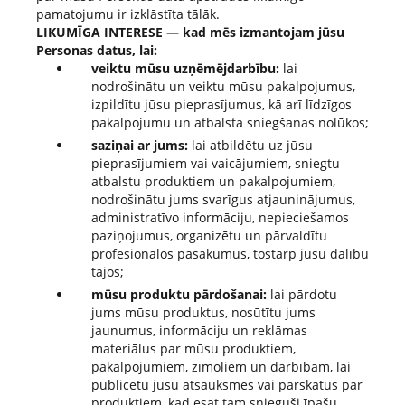
pamatojumu ir izklāstīta tālāk.
LIKUMĪGA INTERESE — kad mēs izmantojam jūsu
Personas datus, lai:
veiktu mūsu uzņēmējdarbību:
lai
nodrošinātu un veiktu mūsu pakalpojumus,
izpildītu jūsu pieprasījumus, kā arī līdzīgos
pakalpojumu un atbalsta sniegšanas nolūkos;
saziņai ar jums:
lai atbildētu uz jūsu
pieprasījumiem vai vaicājumiem, sniegtu
atbalstu produktiem un pakalpojumiem,
nodrošinātu jums svarīgus atjauninājumus,
administratīvo informāciju, nepieciešamos
paziņojumus, organizētu un pārvaldītu
profesionālos pasākumus, tostarp jūsu dalību
tajos;
mūsu produktu pārdošanai:
lai pārdotu
jums mūsu produktus, nosūtītu jums
jaunumus, informāciju un reklāmas
materiālus par mūsu produktiem,
pakalpojumiem, zīmoliem un darbībām, lai
publicētu jūsu atsauksmes vai pārskatus par
produktiem, kad esat tam snieguši īpašu