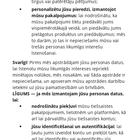
tirgus vai patērētāju pētījumus;
personalizētu jūsu pieredzi, izmantojot
mūsu pakalpojumus:
lai nodrošinātu, ka
mūsu pakalpojumi tiktu piedāvāti jums
vispiemērotākajā veidā, un piedāvātu jums
pielāgotus produktus un piedāvājumus; mēs
to darām, jo tas ir nepieciešams mūsu vai
trešās personas likumīgo interešu
īstenošanai.
Svarīgi
! Pirms mēs apstrādājam jūsu personas datus,
lai īstenotu mūsu likumīgās intereses iepriekš
minētajos nolūkos, mēs nosakām, vai šāda apstrāde ir
nepieciešama, un apsveram mūsu apstrādes darbību
ietekmi uz jūsu pamattiesībām un brīvībām.
LĪGUMS — ja mēs izmantojam jūsu personas datus,
lai:
nodrošinātu piekļuvi
mūsu tiešsaistes
pakalpojumiem, lietotnēm un platformām, kā
arī lai pārvaldītu jūsu tiešsaistes kontus;
jūsu identificēšanai un autentifikācijai:
lai
ļautu jums izveidot kontu un piekļūt tam, kā
arī lai identificētu vai autentificētu jūs,