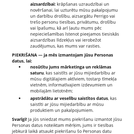
aizsardzībai:
krāpšanas uzraudzībai un
novēršanai, lai uzturētu mūsu pakalpojumu
un darbību drošību, aizsargātu Perrigo vai
trešo personu tiesības, privātumu, drošību
vai īpašumu, kā arī ļautu mums pēc
nepieciešamības īstenot pieejamos tiesiskās
aizsardzības līdzekļus vai ierobežot
zaudējumus, kas mums var rasties.
PIEKRIŠANA — ja mēs izmantojam jūsu Personas
datus, lai:
nosūtītu jums mārketinga un reklāmas
saturu
, kas saistīts ar jūsu mijiedarbību ar
mūsu digitālajiem aktīviem, tostarp tīmekļa
vietnēm, informatīvajiem izdevumiem un
mobilajām lietotnēm;
apstrādātu ar veselību saistītos datus
, kas
saistīti ar jūsu mijiedarbību ar mūsu
produktiem un pakalpojumiem.
Svarīgi!
Ja jūs sniedzat mums piekrišanu izmantot jūsu
Personas datus noteiktam mērķim, jums ir tiesības
jebkurā laikā atsaukt piekrišanu šo Personas datu