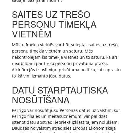
sadaļā “Saziņa ar mums”.
SAITES UZ TREŠO
PERSONU TĪMEKĻA
VIETNĒM
Mūsu tīmekļa vietnēs var būt sniegtas saites uz trešo
personu tīmekļa vietnēm un saturu. Mēs
nekontrolējam šīs tīmekļa vietnes un to saturu, kā arī
neatbildam par trešo personu privātuma praksi.
Aicinām jūs izlasīt viņu privātuma politiku, lai saprastu
to, kā viņi izmanto jūsu datus.
DATU STARPTAUTISKA
NOSŪTĪŠANA
Perrigo var nosūtīt jūsu Personas datus uz valstīm, kur
Perrigo filiāles un meitasuzņēmumi var palīdzēt
īstenot datu apstrādi iepriekš izklāstītajiem nolūkiem.
Daudzas no valstīm atradīsies Eiropas Ekonomiskajā