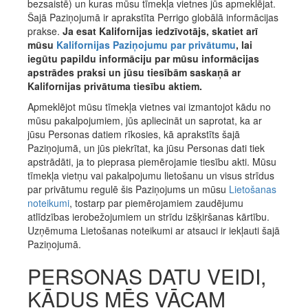
bezsaistē) un kuras mūsu tīmekļa vietnes jūs apmeklējat.
Šajā Paziņojumā ir aprakstīta Perrigo globālā informācijas
prakse.
Ja esat Kalifornijas iedzīvotājs, skatiet arī
mūsu
Kalifornijas Paziņojumu par privātumu
, lai
iegūtu papildu informāciju par mūsu informācijas
apstrādes praksi un jūsu tiesībām saskaņā ar
Kalifornijas privātuma tiesību aktiem.
Apmeklējot mūsu tīmekļa vietnes vai izmantojot kādu no
mūsu pakalpojumiem, jūs apliecināt un saprotat, ka ar
jūsu Personas datiem rīkosies, kā aprakstīts šajā
Paziņojumā, un jūs piekrītat, ka jūsu Personas dati tiek
apstrādāti, ja to pieprasa piemērojamie tiesību akti. Mūsu
tīmekļa vietņu vai pakalpojumu lietošanu un visus strīdus
par privātumu regulē šis Paziņojums un mūsu
Lietošanas
noteikumi
, tostarp par piemērojamiem zaudējumu
atlīdzības ierobežojumiem un strīdu izšķiršanas kārtību.
Uzņēmuma Lietošanas noteikumi ar atsauci ir iekļauti šajā
Paziņojumā.
PERSONAS DATU VEIDI,
KĀDUS MĒS VĀCAM