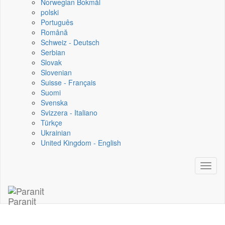
Norwegian Bokmål
polski
Português
Română
Schweiz - Deutsch
Serbian
Slovak
Slovenian
Suisse - Français
Suomi
Svenska
Svizzera - Italiano
Türkçe
Ukrainian
United Kingdom - English
Toggl
naviga
Paranit