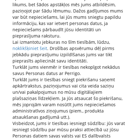
likums, bet šādos apstākļos mēs jums atbildēsim,
paziņojot par šādu lēmumu. Dažos gadījumos mums
var būt nepieciešams, lai jūs mums sniegtu papildu
informāciju, kas var ietvert personas datus, ja
nepieciešams pārbaudīt jūsu identitāti un
pieprasījuma raksturu.
Lai izmantotu jebkuras no šīm tiesībām, lūdzu,
noklikšķiniet šeit
. Drošības apsvērumu dēļ pirms
jebkādu pieprasījumu izpildīšanas jums var tikt
pieprasīts apliecināt savu identitāti.
Turklāt jums vienmēr ir tiesības nekopīgot nekādus
savus Personas datus ar Perrigo.
Turklāt jums ir tiesības sniegt piekrišanu saņemt
apkārtrakstus, paziņojumus vai cita veida saziņu
un/vai pakalpojumus no mūsu digitālajiem
plašsaziņas līdzekļiem. Ja jūs atsaucat šo piekrišanu,
mēs joprojām varam nosūtīt jums nepieciešamos
administratīvos ziņojumus (piem., produkta
atsaukšanas gadījumā utt.).
Visbeidzot, jums ir tiesības iesniegt sūdzību: jūs varat
iesniegt sūdzību par mūsu praksi attiecībā uz jūsu
Personas datiem savas valsts vai ES dalībvalsts