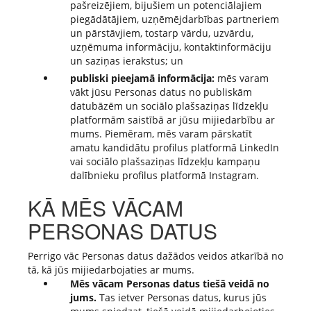
pašreizējiem, bijušiem un potenciālajiem
piegādātājiem, uzņēmējdarbības partneriem
un pārstāvjiem, tostarp vārdu, uzvārdu,
uzņēmuma informāciju, kontaktinformāciju
un saziņas ierakstus; un
publiski pieejamā informācija:
mēs varam
vākt jūsu Personas datus no publiskām
datubāzēm un sociālo plašsaziņas līdzekļu
platformām saistībā ar jūsu mijiedarbību ar
mums. Piemēram, mēs varam pārskatīt
amatu kandidātu profilus platformā LinkedIn
vai sociālo plašsaziņas līdzekļu kampaņu
dalībnieku profilus platformā Instagram.
KĀ MĒS VĀCAM
PERSONAS DATUS
Perrigo vāc Personas datus dažādos veidos atkarībā no
tā, kā jūs mijiedarbojaties ar mums.
Mēs vācam Personas datus tiešā veidā no
jums.
Tas ietver Personas datus, kurus jūs