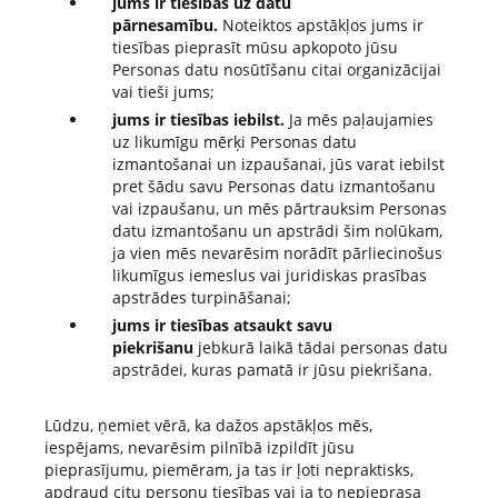
jums ir tiesības uz datu
pārnesamību.
Noteiktos apstākļos jums ir
tiesības pieprasīt mūsu apkopoto jūsu
Personas datu nosūtīšanu citai organizācijai
vai tieši jums;
jums ir tiesības iebilst.
Ja mēs paļaujamies
uz likumīgu mērķi Personas datu
izmantošanai un izpaušanai, jūs varat iebilst
pret šādu savu Personas datu izmantošanu
vai izpaušanu, un mēs pārtrauksim Personas
datu izmantošanu un apstrādi šim nolūkam,
ja vien mēs nevarēsim norādīt pārliecinošus
likumīgus iemeslus vai juridiskas prasības
apstrādes turpināšanai;
jums ir tiesības atsaukt savu
piekrišanu
jebkurā laikā tādai personas datu
apstrādei, kuras pamatā ir jūsu piekrišana.
Lūdzu, ņemiet vērā, ka dažos apstākļos mēs,
iespējams, nevarēsim pilnībā izpildīt jūsu
pieprasījumu, piemēram, ja tas ir ļoti nepraktisks,
apdraud citu personu tiesības vai ja to nepieprasa