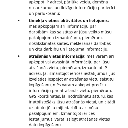
apkopot IP adresi, pārlūka veidu, domēna
nosaukumus un līdzīgu informāciju par ierīci
un pārlūkošanu;
tīmekļa vietnes aktivitātes un lietojums:
mēs apkopojam arī informāciju par
darbībām, kas saistītas ar jūsu veikto mūsu
pakalpojumu izmantošanu, piemēram,
noklikšķinātās saites, meklēšanas darbības
un citu darbību un lietojuma informāciju;
atrašanās vietas informācija:
mēs varam arī
apkopot vai atvasināt informāciju par jūsu
atrašanās vietu, piemēram, izmantojot IP
adresi. Ja, izmantojot ierīces iestatījumus, jūs
izvēlaties iespējot ar atrašanās vietu saistītu
kopīgošanu, mēs varam apkopot precīzu
informāciju par atrašanās vietu, piemēram,
GPS koordinātas, lai nodrošinātu saturu, kas
ir atbilstošāks jūsu atrašanās vietai, un citādi
uzlabotu jūsu mijiedarbību ar mūsu
pakalpojumiem. Izmantojot ierīces
iestatījumus, varat izslēgt atrašanās vietas
datu kopīgošanu.