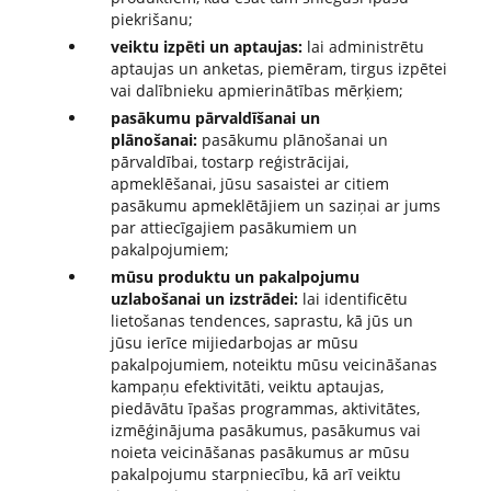
piekrišanu;
veiktu izpēti un aptaujas:
lai administrētu
aptaujas un anketas, piemēram, tirgus izpētei
vai dalībnieku apmierinātības mērķiem;
pasākumu pārvaldīšanai un
plānošanai:
pasākumu plānošanai un
pārvaldībai, tostarp reģistrācijai,
apmeklēšanai, jūsu sasaistei ar citiem
pasākumu apmeklētājiem un saziņai ar jums
par attiecīgajiem pasākumiem un
pakalpojumiem;
mūsu produktu un pakalpojumu
uzlabošanai un izstrādei:
lai identificētu
lietošanas tendences, saprastu, kā jūs un
jūsu ierīce mijiedarbojas ar mūsu
pakalpojumiem, noteiktu mūsu veicināšanas
kampaņu efektivitāti, veiktu aptaujas,
piedāvātu īpašas programmas, aktivitātes,
izmēģinājuma pasākumus, pasākumus vai
noieta veicināšanas pasākumus ar mūsu
pakalpojumu starpniecību, kā arī veiktu