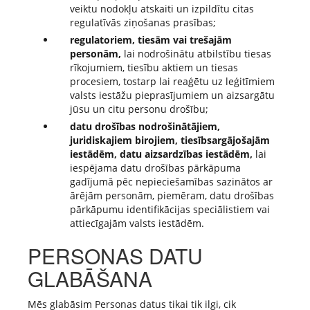
veiktu nodokļu atskaiti un izpildītu citas
regulatīvās ziņošanas prasības;
regulatoriem, tiesām vai trešajām
personām,
lai nodrošinātu atbilstību tiesas
rīkojumiem, tiesību aktiem un tiesas
procesiem, tostarp lai reaģētu uz leģitīmiem
valsts iestāžu pieprasījumiem un aizsargātu
jūsu un citu personu drošību;
datu drošības nodrošinātājiem,
juridiskajiem birojiem, tiesībsargājošajām
iestādēm, datu aizsardzības iestādēm,
lai
iespējama datu drošības pārkāpuma
gadījumā pēc nepieciešamības sazinātos ar
ārējām personām, piemēram, datu drošības
pārkāpumu identifikācijas speciālistiem vai
attiecīgajām valsts iestādēm.
PERSONAS DATU
GLABĀŠANA
Mēs glabāsim Personas datus tikai tik ilgi, cik