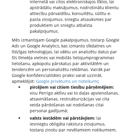
internetā vai citos elektroniskajos tīklos, lai
apstrādātu maksājumus, nodrošinātu klientu
attiecību pārvaldību, konsultētu, sūtītu e-
pasta ziņojumus, sniegtu atsauksmes par
produktiem un sniegtu atbalsta
pakalpojumus.
Mēs izmantojam Google pakalpojumus, tostarp Google
Ads un Google Analytics, kas izmanto sīkdatnes un
līdzīgas tehnoloģijas, lai vāktu un analizētu datus par
šīs tīmekļa vietnes vai mobilās lietojumprogrammas
lietošanu, apkopotu pārskatus par aktivitātēm un
tendencēm un personalizētu reklāmas. Vairāk par
Google konfidencialitātes praksi varat uzzināt,
apmeklējot:
Google privātums un noteikumi
;
pircējiem vai citiem tiesību pārņēmējiem:
visu Perrigo aktīvu vai to daļas apvienošanas,
atsavināšanas, restrukturizācijas vai cita
veida pārdošanas vai nodošanas citai
personai gadījumā;
valsts iestādēm vai pārstāvjiem:
lai
iesniegtu obligāta rakstura ziņojumus,
tostarp ziņotu par nevēlamiem notikumiem,