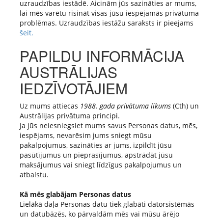
uzraudzības iestādē. Aicinām jūs sazināties ar mums,
lai mēs varētu risināt visas jūsu iespējamās privātuma
problēmas. Uzraudzības iestāžu saraksts ir pieejams
šeit.
PAPILDU INFORMĀCIJA
AUSTRĀLIJAS
IEDZĪVOTĀJIEM
Uz mums attiecas
1988. gada privātuma likums
(Cth) un
Austrālijas privātuma principi.
Ja jūs neiesniegsiet mums savus Personas datus, mēs,
iespējams, nevarēsim jums sniegt mūsu
pakalpojumus, sazināties ar jums, izpildīt jūsu
pasūtījumus un pieprasījumus, apstrādāt jūsu
maksājumus vai sniegt līdzīgus pakalpojumus un
atbalstu.
Kā mēs glabājam Personas datus
Lielākā daļa Personas datu tiek glabāti datorsistēmās
un datubāzēs, ko pārvaldām mēs vai mūsu ārējo