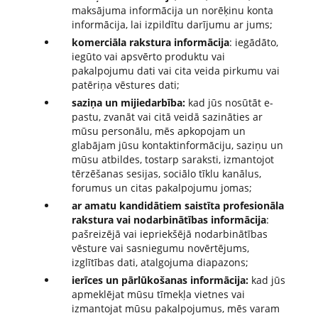
maksājuma informācija un norēķinu konta
informācija, lai izpildītu darījumu ar jums;
komerciāla rakstura informācija
: iegādāto,
iegūto vai apsvērto produktu vai
pakalpojumu dati vai cita veida pirkumu vai
patēriņa vēstures dati;
saziņa un mijiedarbība:
kad jūs nosūtāt e-
pastu, zvanāt vai citā veidā sazināties ar
mūsu personālu, mēs apkopojam un
glabājam jūsu kontaktinformāciju, saziņu un
mūsu atbildes, tostarp saraksti, izmantojot
tērzēšanas sesijas, sociālo tīklu kanālus,
forumus un citas pakalpojumu jomas;
ar amatu kandidātiem saistīta profesionāla
rakstura vai nodarbinātības informācija
:
pašreizējā vai iepriekšējā nodarbinātības
vēsture vai sasniegumu novērtējums,
izglītības dati, atalgojuma diapazons;
ierīces un pārlūkošanas informācija:
kad jūs
apmeklējat mūsu tīmekļa vietnes vai
izmantojat mūsu pakalpojumus, mēs varam