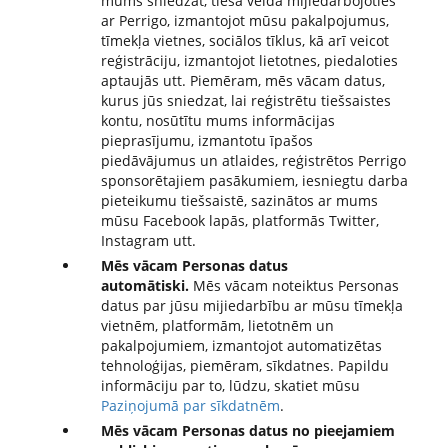
mums sniedzat, tiešā veidā mijiedarbojoties
ar Perrigo, izmantojot mūsu pakalpojumus,
tīmekļa vietnes, sociālos tīklus, kā arī veicot
reģistrāciju, izmantojot lietotnes, piedaloties
aptaujās utt. Piemēram, mēs vācam datus,
kurus jūs sniedzat, lai reģistrētu tiešsaistes
kontu, nosūtītu mums informācijas
pieprasījumu, izmantotu īpašos
piedāvājumus un atlaides, reģistrētos Perrigo
sponsorētajiem pasākumiem, iesniegtu darba
pieteikumu tiešsaistē, sazinātos ar mums
mūsu Facebook lapās, platformās Twitter,
Instagram utt.
Mēs vācam Personas datus
automātiski.
Mēs vācam noteiktus Personas
datus par jūsu mijiedarbību ar mūsu tīmekļa
vietnēm, platformām, lietotnēm un
pakalpojumiem, izmantojot automatizētas
tehnoloģijas, piemēram, sīkdatnes. Papildu
informāciju par to, lūdzu, skatiet mūsu
Paziņojumā par sīkdatnēm
.
Mēs vācam Personas datus no pieejamiem