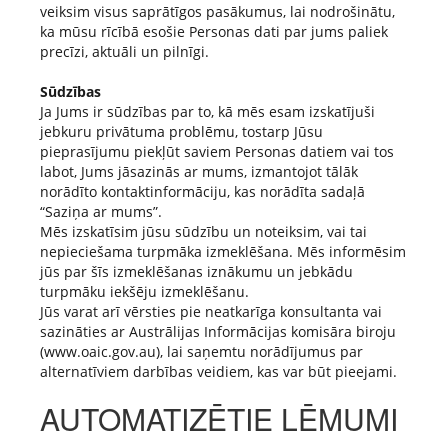
veiksim visus saprātīgos pasākumus, lai nodrošinātu,
ka mūsu rīcībā esošie Personas dati par jums paliek
precīzi, aktuāli un pilnīgi.
Sūdzības
Ja Jums ir sūdzības par to, kā mēs esam izskatījuši
jebkuru privātuma problēmu, tostarp Jūsu
pieprasījumu piekļūt saviem Personas datiem vai tos
labot, Jums jāsazinās ar mums, izmantojot tālāk
norādīto kontaktinformāciju, kas norādīta sadaļā
“Saziņa ar mums”.
Mēs izskatīsim jūsu sūdzību un noteiksim, vai tai
nepieciešama turpmāka izmeklēšana. Mēs informēsim
jūs par šīs izmeklēšanas iznākumu un jebkādu
turpmāku iekšēju izmeklēšanu.
Jūs varat arī vērsties pie neatkarīga konsultanta vai
sazināties ar Austrālijas Informācijas komisāra biroju
(www.oaic.gov.au), lai saņemtu norādījumus par
alternatīviem darbības veidiem, kas var būt pieejami.
AUTOMATIZĒTIE LĒMUMI