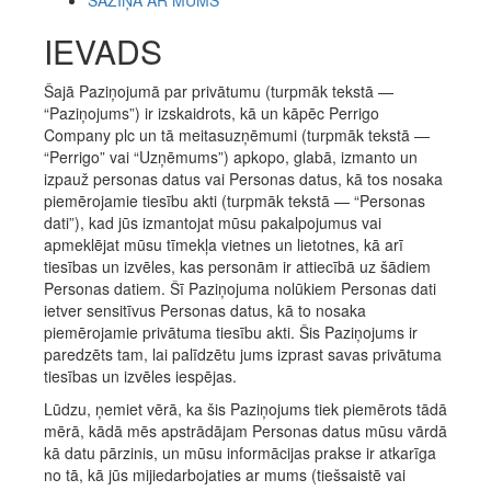
SAZIŅA AR MUMS
IEVADS
Šajā Paziņojumā par privātumu (turpmāk tekstā —
“Paziņojums”) ir izskaidrots, kā un kāpēc Perrigo
Company plc un tā meitasuzņēmumi (turpmāk tekstā —
“Perrigo” vai “Uzņēmums”) apkopo, glabā, izmanto un
izpauž personas datus vai Personas datus, kā tos nosaka
piemērojamie tiesību akti (turpmāk tekstā — “Personas
dati”), kad jūs izmantojat mūsu pakalpojumus vai
apmeklējat mūsu tīmekļa vietnes un lietotnes, kā arī
tiesības un izvēles, kas personām ir attiecībā uz šādiem
Personas datiem. Šī Paziņojuma nolūkiem Personas dati
ietver sensitīvus Personas datus, kā to nosaka
piemērojamie privātuma tiesību akti. Šis Paziņojums ir
paredzēts tam, lai palīdzētu jums izprast savas privātuma
tiesības un izvēles iespējas.
Lūdzu, ņemiet vērā, ka šis Paziņojums tiek piemērots tādā
mērā, kādā mēs apstrādājam Personas datus mūsu vārdā
kā datu pārzinis, un mūsu informācijas prakse ir atkarīga
no tā, kā jūs mijiedarbojaties ar mums (tiešsaistē vai