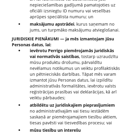
nepieciešamības gadījumā pamatojoties uz
oficiāli izsniegtu ID numuru vai veselības
aprūpes speciālista numuru; un
maksājumu apstrādei
, kurus saņemam no
jums, un turpmāko maksājumu atvieglošanai.
JURIDISKIE PIENĀKUMI — ja mēs izmantojam jūsu
Personas datus, lai:
ievērotu Perrigo piemērojamās juridiskās
vai normatīvās saistības,
tostarp uzraudzītu
mūsu produktu drošumu, pārvaldītu
nevēlamus notikumus un veiktu profilaktiskās
un pētnieciskās darbības. Tāpat mēs varam
izmantot jūsu Personas datus, lai izpildītu
administratīvās formalitātes, ievērotu valsts
reģistrācijas prasības vai deklarācijas, kā arī
veiktu pārbaudes;
atbildētu uz juridiskajiem pieprasījumiem
no administratīvajām vai tiesu iestādēm
saskaņā ar piemērojamajiem tiesību aktiem,
tiesas pavēsti vai tiesvedības procesu; vai
mūsu tiesību un interešu