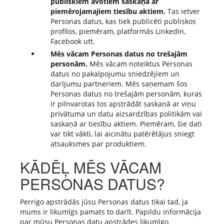
publiskiem avotiem saskaņā ar
piemērojamajiem tiesību aktiem.
Tas ietver
Personas datus, kas tiek publicēti publiskos
profilos, piemēram, platformās LinkedIn,
Facebook utt.
Mēs vācam Personas datus no trešajām
personām.
Mēs vācam noteiktus Personas
datus no pakalpojumu sniedzējiem un
darījumu partneriem. Mēs saņemam šos
Personas datus no trešajām personām, kuras
ir pilnvarotas tos apstrādāt saskaņā ar viņu
privātuma un datu aizsardzības politikām vai
saskaņā ar tiesību aktiem. Piemēram, šie dati
var tikt vākti, lai aicinātu patērētājus sniegt
atsauksmes par produktiem.
KĀDĒĻ MĒS VĀCAM
PERSONAS DATUS?
Perrigo apstrādās jūsu Personas datus tikai tad, ja
mums ir likumīgs pamats to darīt. Papildu informācija
par mūsu Personas datu apstrādes likumīgo