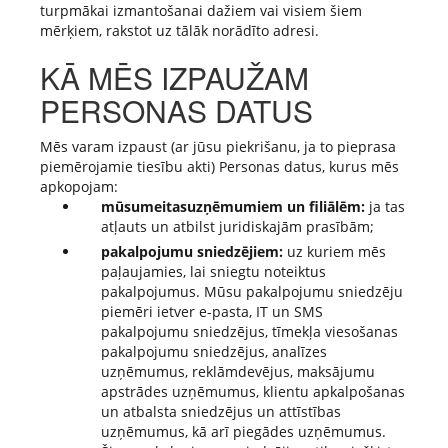
turpmākai izmantošanai dažiem vai visiem šiem
mērķiem, rakstot uz tālāk norādīto adresi.
KĀ MĒS IZPAUŽAM
PERSONAS DATUS
Mēs varam izpaust (ar jūsu piekrišanu, ja to pieprasa
piemērojamie tiesību akti) Personas datus, kurus mēs
apkopojam:
mūsumeitasuzņēmumiem un filiālēm:
ja tas
atļauts un atbilst juridiskajām prasībām;
pakalpojumu sniedzējiem:
uz kuriem mēs
paļaujamies, lai sniegtu noteiktus
pakalpojumus. Mūsu pakalpojumu sniedzēju
piemēri ietver e-pasta, IT un SMS
pakalpojumu sniedzējus, tīmekļa viesošanas
pakalpojumu sniedzējus, analīzes
uzņēmumus, reklāmdevējus, maksājumu
apstrādes uzņēmumus, klientu apkalpošanas
un atbalsta sniedzējus un attīstības
uzņēmumus, kā arī piegādes uzņēmumus.