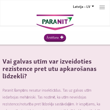
Latvija – LV
Togg
navi
Ārstēšana
Vai galvas utīm var izveidoties
rezistence pret utu apkarošanas
līdzekli?
Paranit šampūns nesatur insekticīdus. Tas uz galvas utīm
iedarbojas mehāniski. Tas nozīmē, ka utīm neveidojas
rezistence/noturība pret līdzekļa sastāvdaļām. Ir iespējams, ka