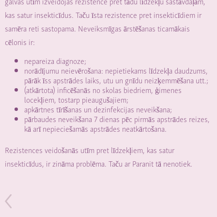
galvas utīm izveidojas rezistence pret tādu līdzekļu sastāvdaļām,
kas satur insekticīdus. Taču īsta rezistence pret insekticīdiem ir
samēra reti sastopama. Neveiksmīgas ārstēšanas ticamākais
cēlonis ir:
nepareiza diagnoze;
norādījumu neievērošana: nepietiekams līdzekļa daudzums,
pārāk īss apstrādes laiks, utu un gnīdu neizķemmēšana utt.;
(atkārtota) inficēšanās no skolas biedriem, ģimenes
locekļiem, tostarp pieaugušajiem;
apkārtnes tīrīšanas un dezinfekcijas neveikšana;
pārbaudes neveikšana 7 dienas pēc pirmās apstrādes reizes,
kā arī nepieciešamās apstrādes neatkārtošana.
Rezistences veidošanās utīm pret līdzekļiem, kas satur
insekticīdus, ir zināma problēma. Taču ar Paranit tā nenotiek.